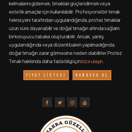
kırılmalarını gizlemek, tırnakları güçlendirmek veya
MÜŞTERİ YORUMLARI
estetik amaçlar için kullanılabilir. Profesyonel bir tırnak
teknisyeni tarafından uygulandığında, protez tırnaklar
İLETİŞİM
uzun süre dayanabilir ve doğal tırnağın altında sağlam
bir koruyucu tabaka oluşturabilir. Ancak, yanlış
uygulandığında veya düzenli bakım yapılmadığında,
doğal tırnağın zarar görmesine neden olabilirler.Protez
Tırnak hakkında daha fazla bilgi için
bize ulaşın
.
FİYAT LİSTESİ
RANDEVU AL