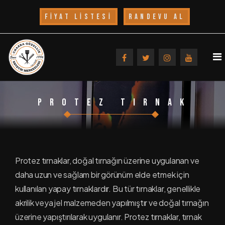
FİYAT LİSTESİ
RANDEVU AL
ANASAYFA
Protez Tırnak
KURUMSAL
Hakkımızda
HİZMETLERİMİZ
Protez tırnaklar, doğal tırnağın üzerine uygulanan ve
Uğur Yıldız Kimdir?
GALERİ
daha uzun ve sağlam bir görünüm elde etmek için
kullanılan yapay tırnaklardır. Bu tür tırnaklar, genellikle
Foto Galeri
BASINDA BİZ
akrilik veya jel malzemeden yapılmıştır ve doğal tırnağın
Video Galeri
üzerine yapıştırılarak uygulanır. Protez tırnaklar, tırnak
DUYURULAR